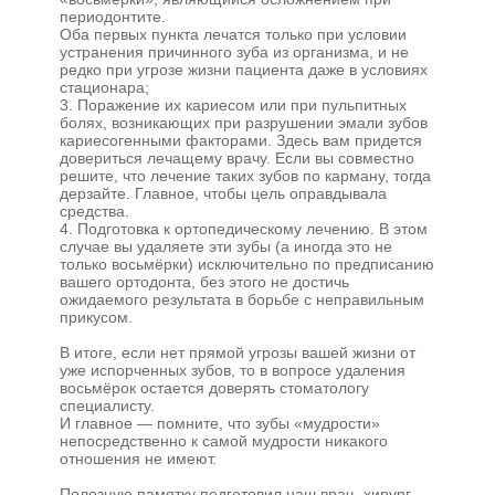
периодонтите.
Оба первых пункта лечатся только при условии
устранения причинного зуба из организма, и не
редко при угрозе жизни пациента даже в условиях
стационара;
3. Поражение их кариесом или при пульпитных
болях, возникающих при разрушении эмали зубов
кариесогенными факторами. Здесь вам придется
довериться лечащему врачу. Если вы совместно
решите, что лечение таких зубов по карману, тогда
дерзайте. Главное, чтобы цель оправдывала
средства.
4. Подготовка к ортопедическому лечению. В этом
случае вы удаляете эти зубы (а иногда это не
только восьмёрки) исключительно по предписанию
вашего ортодонта, без этого не достичь
ожидаемого результата в борьбе с неправильным
прикусом.
В итоге, если нет прямой угрозы вашей жизни от
уже испорченных зубов, то в вопросе удаления
МЕНЮ
восьмёрок остается доверять стоматологу
специалисту.
О
И главное — помните, что зубы «мудрости»
стоматологии
Услуги и
непосредственно к самой мудрости никакого
цены
отношения не имеют.
Врачи
Полезную памятку подготовил наш врач- хирург