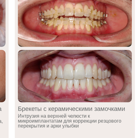
а
Брекеты с керамическими замочками
Интрузия на верхней челюсти к
микроимплантатам для коррекции резцового
а,
перекрытия и арки улыбки