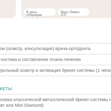
В день
Врач Левин
операции
А.Л.
ем (осмотр, консультация) врача-ортодонта
гностика и составление плана-лечения
трольный осмотр и активация брекет-системы (1 челю
ЕКЕТЫ
ановка классической металлической брекет-системы н
er или Mini Diamond)