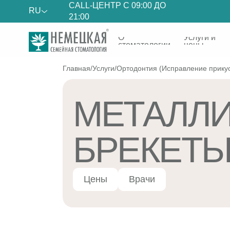
CALL-ЦЕНТР С 09:00 ДО
RU
21:00
О
Услуги и
Вр
стоматологии
цены
Главная
/
Услуги
/
Ортодонтия (Исправление прику
МЕТАЛЛ
БРЕКЕТ
Цены
Врачи