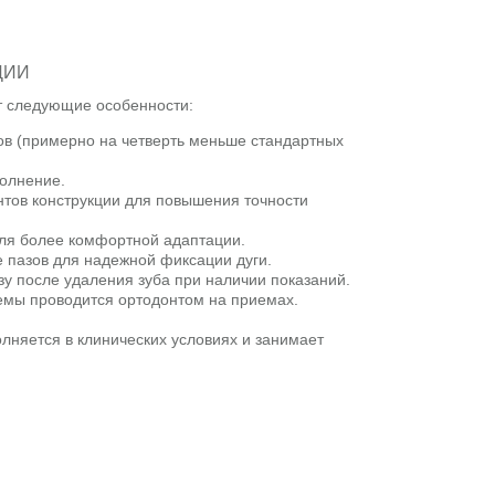
ЦИИ
ет следующие особенности:
ов (примерно на четверть меньше стандартных
полнение.
тов конструкции для повышения точности
для более комфортной адаптации.
 пазов для надежной фиксации дуги.
зу после удаления зуба при наличии показаний.
емы проводится ортодонтом на приемах.
олняется в клинических условиях и занимает