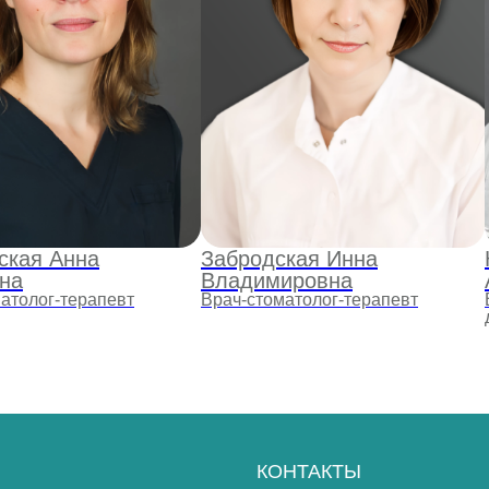
КОНТАКТЫ
8 (812) 432-32-32
СОЦИАЛЬНЫЕ
СЕТИ
ская Анна
Забродская Инна
ВКонтакте
ВКонтакте
на
Владимировна
Telegram
атолог-терапевт
Врач-стоматолог-терапевт
MAX
Имеются противопоказан