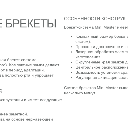
ОСОБЕННОСТИ КОНСТРУК
 БРЕКЕТЫ
Брекет-система Mini Master име
Компактный размер брекет
систем).
Прочное и долговечное ис
Лазерная обработка элемен
изготовления.
кая брекет-система
Округленные края замков 
ого). Компактные замки делают
Центральное расположение
рт в период адаптации.
Возможность установки сра
за полостью рта и упрощает
Регулярная активация сист
Снятие брекетов Mini Master вып
R
несколько минут.
эксплуатации и имеет следующие
енее заметной.
лава на основе нержавеющей