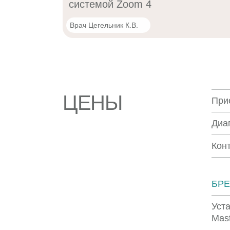
системой Zoom 4
Врач Цегельник К.В.
ЦЕНЫ
При
Диа
Кон
БР
Уст
Mast